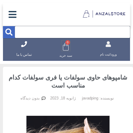
0
تماس با ما
ورود/ثبت نام
سبد خرید
شامپوهای حاوی سولفات یا فری سولفات کدام
مناسب است
نویسنده:
javadping
ژانویه 18, 2023
بدون دیدگاه