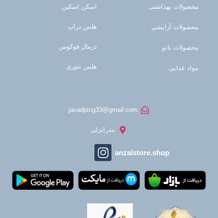
محصولات بهداشتی
اسکن اسکین
هلس دراپ
محصولات آرایشی
درمال فوکوس
محصولات نانو
هلس تئوری
مواد غذایی
javadping33@gmail.com
بندرانزلی
anzalstore.shop