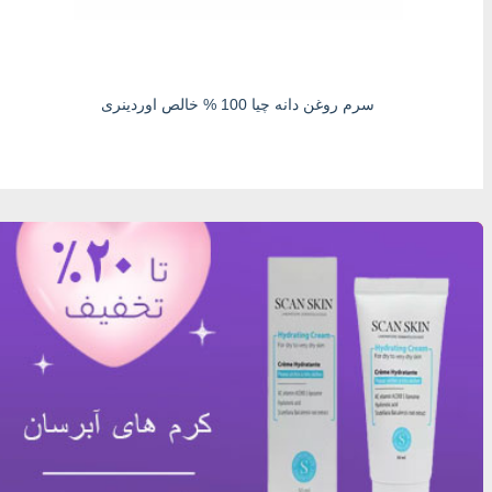
سرم روغن دانه چیا 100 % خالص اوردینری