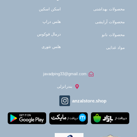
محصولات بهداشتی
اسکن اسکین
هلس دراپ
محصولات آرایشی
درمال فوکوس
محصولات نانو
هلس تئوری
مواد غذایی
javadping33@gmail.com
بندرانزلی
anzalstore.shop