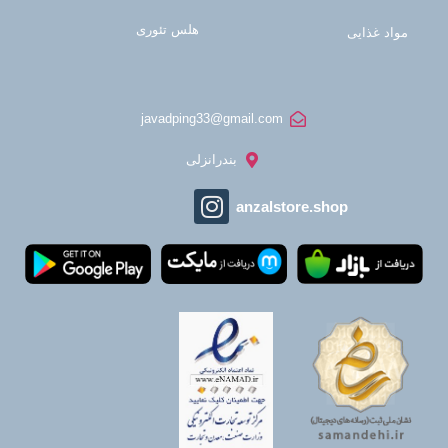
هلس تئوری
مواد غذایی
javadping33@gmail.com
بندرانزلی
anzalstore.shop