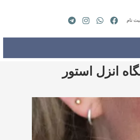
بت نام
اه انزل استور