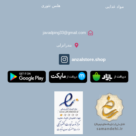
هلس تئوری
مواد غذایی
javadping33@gmail.com
بندرانزلی
anzalstore.shop