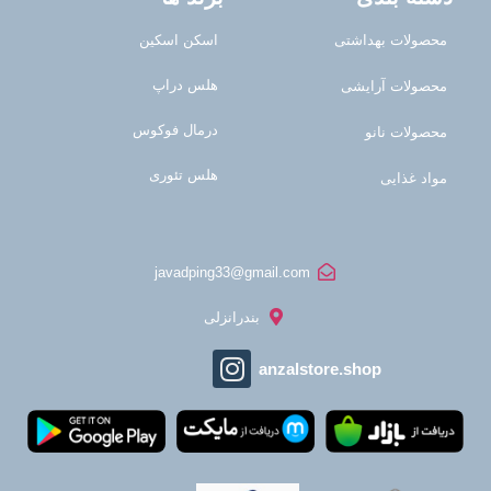
محصولات بهداشتی
اسکن اسکین
هلس دراپ
محصولات آرایشی
درمال فوکوس
محصولات نانو
هلس تئوری
مواد غذایی
javadping33@gmail.com
بندرانزلی
anzalstore.shop