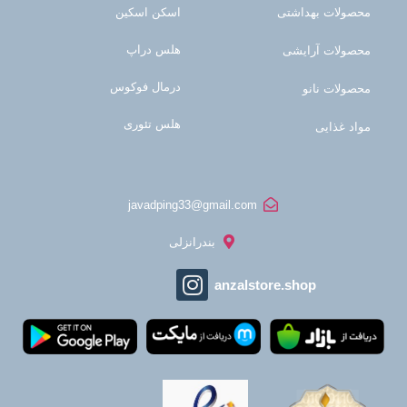
محصولات بهداشتی
اسکن اسکین
هلس دراپ
محصولات آرایشی
درمال فوکوس
محصولات نانو
هلس تئوری
مواد غذایی
javadping33@gmail.com
بندرانزلی
anzalstore.shop