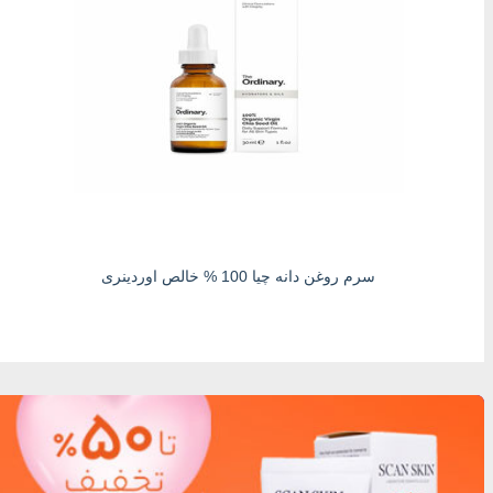
سرم روغن دانه چیا 100 % خالص اوردینری