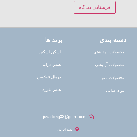
دسته بندی
برند ها
محصولات بهداشتی
اسکن اسکین
هلس دراپ
محصولات آرایشی
درمال فوکوس
محصولات نانو
هلس تئوری
مواد غذایی
javadping33@gmail.com
بندرانزلی