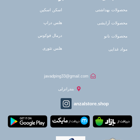
محصولات بهداشتی
اسکن اسکین
هلس دراپ
محصولات آرایشی
درمال فوکوس
محصولات نانو
هلس تئوری
مواد غذایی
javadping33@gmail.com
بندرانزلی
anzalstore.shop