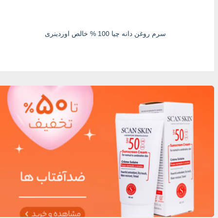
سرم روغن دانه چیا 100 % خالص اوردینری