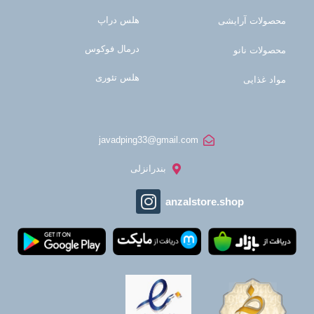
هلس دراپ
محصولات آرایشی
درمال فوکوس
محصولات نانو
هلس تئوری
مواد غذایی
javadping33@gmail.com
بندرانزلی
anzalstore.shop