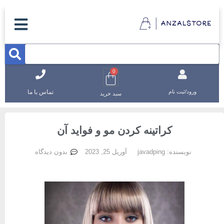
0
تماس با ما
ورود/ثبت نام
سبد خرید
کراتینه کردن مو و فواید آن
نویسنده:
javadping
آوریل 25, 2023
بدون دیدگاه