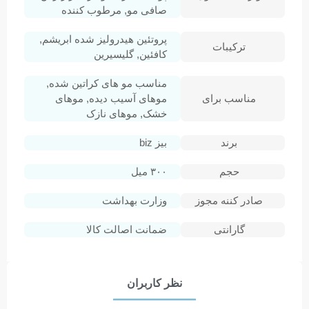
صافی مو, مرطوب کننده
پروتئین هیدرولیز شده ابریشم,
ترکیبات
کافئین, گلیسیرین
مناسب مو های کراتین شده,
مناسب برای
موهای آسیب دیده, موهای
خشک, موهای نازک
برند
بیز biz
حجم
۳۰۰ میل
صادر کننه مجوز
وزارت بهداشت
گارانتی
ضمانت اصالت کالا
نظر کاربران