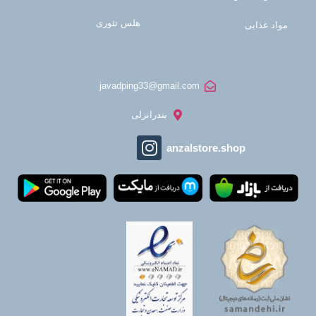
هلس تئوری
مواد غذایی
javadping33@gmail.com
بندرانزلی
anzalstore.shop