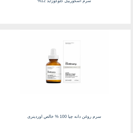
سرم آسکوربیل گلوکوزاید 12%
سرم روغن دانه چیا 100 % خالص اوردینری