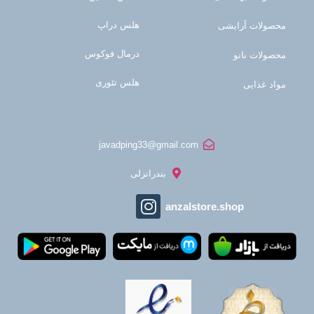
هلس دراپ
محصولات آرایشی
درمال فوکوس
محصولات نانو
هلس تئوری
مواد غذایی
javadping33@gmail.com
بندرانزلی
anzalstore.shop