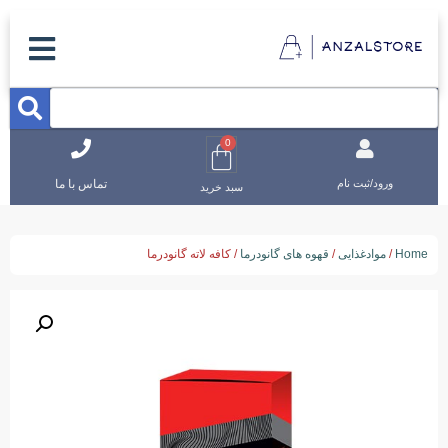
0
تماس با ما
ورود/ثبت نام
سبد خرید
Home
/
موادغذایی
/
قهوه های گانودرما
/ کافه لاته گانودرما