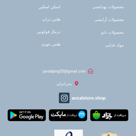
محصولات بهداشتی
اسکن اسکین
هلس دراپ
محصولات آرایشی
درمال فوکوس
محصولات نانو
هلس تئوری
مواد غذایی
javadping33@gmail.com
بندرانزلی
anzalstore.shop