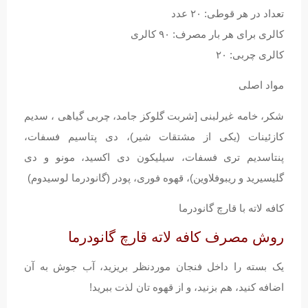
تعداد در هر قوطی: ۲۰ عدد
کالری برای هر بار مصرف: ۹۰ کالری
کالری چربی: ۲۰
مواد اصلی
شکر، خامه غیرلبنی [شربت گلوکز جامد، چربی گیاهی ، سدیم
کازئینات (یکی از مشتقات شیر)، دی پتاسیم فسفات،
پنتاسدیم تری فسفات، سیلیکون دی اکسید، مونو و دی
گلیسیرید و ریبوفلاوین)، قهوه فوری، پودر (گانودرما لوسیدوم)
کافه لاته با قارچ گانودرما
روش مصرف کافه لاته قارچ گانودرما
یک بسته را داخل فنجان موردنظر بریزید، آب جوش به آن
اضافه کنید، هم بزنید، و از قهوه تان لذت ببرید!