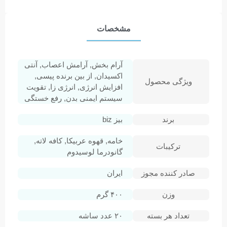
مشخصات
آرام بخش, آرامش اعصاب, آنتی
اکسیدان, از بین برنده پیسی,
ویژگی محصول
افزایش انرژی, انرژی زا, تقویت
سیستم ایمنی بدن, رفع خستگی
برند
بیز biz
خامه, قهوه عربیکا, کافه لاته,
ترکیبات
گانودرما لوسیدوم
صادر کننده مجوز
ایران
وزن
۴۰۰ گرم
تعداد هر بسته
۲۰ عدد ساشه