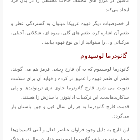
کافئین در مزاج های مختلف حالات مختلفی را در بدن فرد
ایجاد می‌کند.
از خصوصیات دیگر قهوه عربیکا میتوان به گستردگی عطر و
طعم آن اشاره کرد، طعم های گلی، میوه ای، شکلاتی، آجیلی،
مرکباتی و .. را میتوانید از این نوع قهوه بیابید .
گانودرما لوسیدوم
گانودرما لوسیدوم که به آن قارچ رِیشی قرمز هم می گویند،
طعم آن طعم قهوه را عمیق تر کرده و فواید آن برای سلامت
تقویت می شود. قارچ گانودرما حاوی تری ترپنوئیدها و پلی
ساکاریدهاست. این ترکیبات آداپتوژن یا سازش زا هستند.
قدمت قارچ گانودرما به هزاران سال قبل و چین باستان باز
می‌گردد.
این قارچ به دلیل وجود فراوان عناصر فعال و آنتی اکسیدان‌ها
بسیار مفید می‌باشد.گانودرما لوسیدوم هزاران سال در فرهنگ