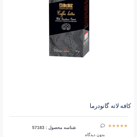
کافه لاته گانودرما
★
★
★
★
★
شناسه محصول : 57183
بدون دیدگاه