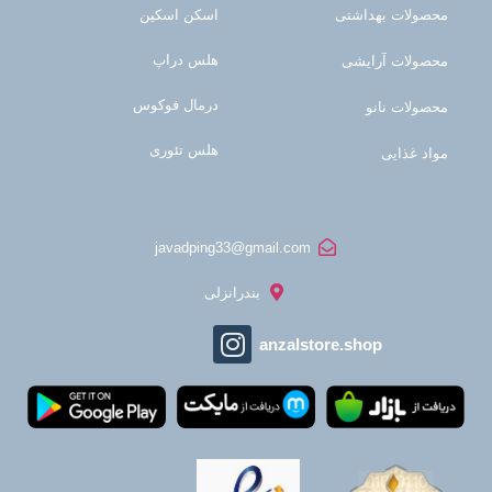
محصولات بهداشتی
اسکن اسکین
هلس دراپ
محصولات آرایشی
درمال فوکوس
محصولات نانو
هلس تئوری
مواد غذایی
javadping33@gmail.com
بندرانزلی
anzalstore.shop