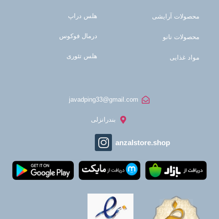
هلس دراپ
محصولات آرایشی
درمال فوکوس
محصولات نانو
هلس تئوری
مواد غذایی
javadping33@gmail.com
بندرانزلی
anzalstore.shop