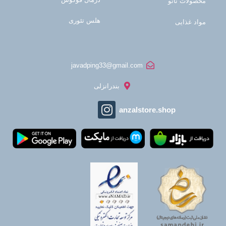
محصولات نانو
هلس تئوری
مواد غذایی
javadping33@gmail.com
بندرانزلی
anzalstore.shop