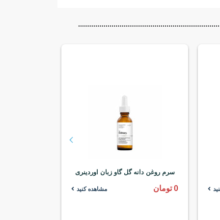
سرم روغن دانه گل گاو زبان اوردینری
روغن رزهیپ د
0
تومان
0
تومان
ید
مشاهده کنید