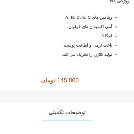
ویژگی کالا
ویتامین های A، B، D، E، C
آنتی اکسیدان های فراوان
امگا 3
باعث نرمی و لطافت پوست
تولید کلاژن را تحریک می کند.
145.000
تومان
توضیحات تکمیلی