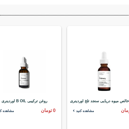
الص میوه دریایی سنجد تلخ اوردینری
روغن ترکیبی B OIL اوردینری
مان
0
تومان
مشاهده کنید
مشاهده کن