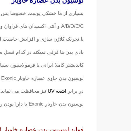
لوسیون بدن عصاره خاویار
بسیاری از ما خشکی پوست خصوصا پس از استحمام را ت
A/B/D/E/C و آنتی اکسیدان های فراوان و امگا ۳ باعث لطافت و نرمی پوست میشود.
با تحریک کلاژن سازی و افزایش خاصیت الا
بادی بدن ها فرقی نمیکند در کدام فصل 
کاندیشنر کاملا ایرانی با فرمولاسیون بس
لوسیون بدن حاوی عصاره خاویار Exonic با فرمولاسیونی عالی که دارد، ازپوست ما در برابر خشکی بعد از حمام مراقبت می کند.
در برابر
اشعه UV
نیز محافظت می نماید.
لوسیون بدن خاویار Exonic با دارا بودن رایحه ای خوش تجربه ای لذت بخش از طراوت و زیبایی را برای شما به ارمغان میاورد.
فواید لوسیون بدن عصاره خاویار 