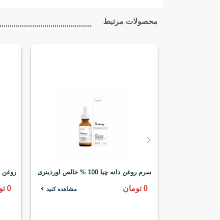
محصولات مرتبط
ید 12%
سرم روغن دانه چیا 100 % خالص اوردینری
روغن خ
0
تومان
0
تو
مشاهده کنید
مشاهده کنید