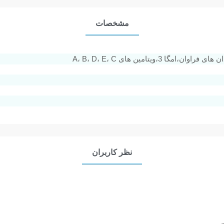
مشخصات
وان،امگا 3،ویتامین های A، B، D، E، C
نظر کاربران