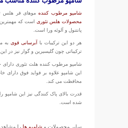
شامپو مرطوب کننده مناسب مو
شامپو مرطوب کننده
موهای فر هلس تئوری Healtheory Panthenol Curl Moisturising Shampoo یک شامپو 
محصولات هلس تئوری
است که مهمترین 
پانتنول و آلوئه ورا است.
هر دو این ترکیبات با
آبرسانی قوی
به مو
ترکیباتی چون گلیسیرین و گوار نیز در ای
شامپو مرطوب کننده هلث تئوری دارای خ
این شامپو علاوه بر فواید فوق دارای خا
محافظت می کند.
شده است.
سایر محصولات و
شامپو ها
را مشاهده 