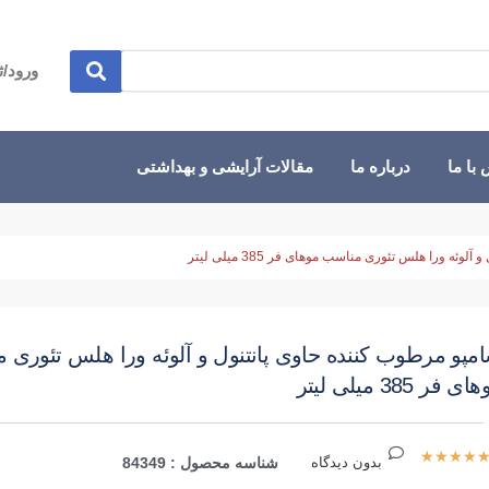
ورود/ث
با ما
درباره ما
مقالات آرایشی و بهداشتی
ئه ورا هلس تئوری مناسب موهای فر 385 میلی لیتر
مپو مرطوب کننده حاوی پانتنول و آلوئه ورا هلس تئوری 
ی فر 385 میلی لیتر
★
★
★
★
بدون دیدگاه
شناسه محصول : 84349