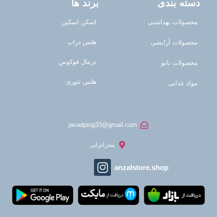
دسته بندی
برند ها
محصولات بهداشتی
اسکن اسکین
هلس دراپ
محصولات آرایشی
درمال فوکوس
محصولات نانو
هلس تئوری
مواد غذایی
javadping33@gmail.com
بندرانزلی
anzalstore.shop