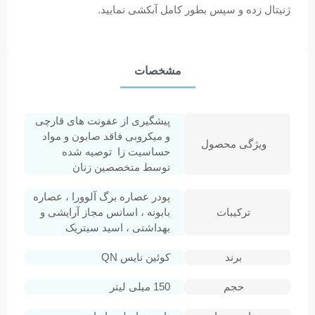
ژنیتال زده و سپس بطور کامل آبکشی نمایید.
مشخصات
پیشگیری از عفونت های قارچی
و میکروبی فاقد صابون و مواد
ویژگی محصول
حساسیت زا توصیه شده
توسط متخصصین زنان
پودر عصاره برگ آلوورا ، عصاره
ترکیبات
بابونه ، اسانس مجاز آرایشی و
بهداشتی ، اسید سیتریک
برند
کوئین نایس QN
حجم
150 میلی لیتر