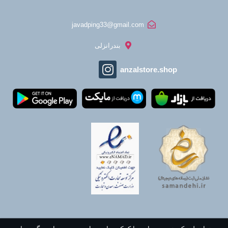
javadping33@gmail.com
بندرانزلی
anzalstore.shop