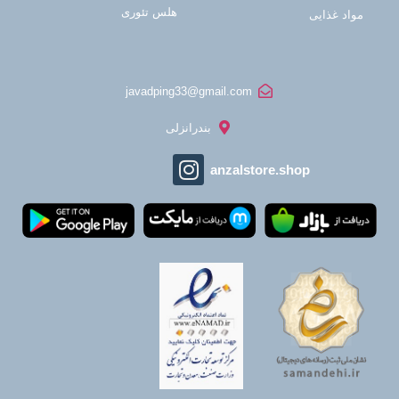
هلس تئوری
مواد غذایی
javadping33@gmail.com
بندرانزلی
anzalstore.shop