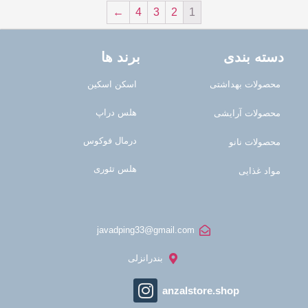
←
4
3
2
1
دسته بندی
برند ها
محصولات بهداشتی
اسکن اسکین
هلس دراپ
محصولات آرایشی
درمال فوکوس
محصولات نانو
هلس تئوری
مواد غذایی
javadping33@gmail.com
بندرانزلی
anzalstore.shop