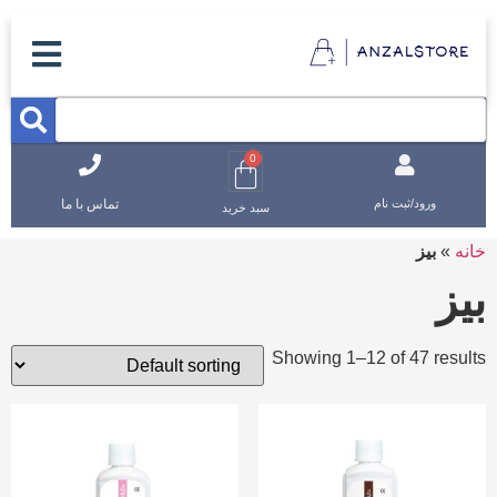
0
تماس با ما
ورود/ثبت نام
سبد خرید
خانه
»
بیز
بیز
Showing 1–12 of 47 results