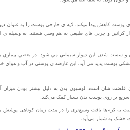
راي پوست کاهش پيدا ميکند. لايه ي خارجي پوست را به عنوان دي
 کراتين و چربي هاي طبيعي به هم وصل هستند. به وسيله ي 
سست شدن اين ديوار سيماني مي شود. در بعضي بيماري ها مث
 خشکي پوست پديد مي آيد. اين عارضه ي پوستي در آب و هواي 
ان غلضت شان است. لوسیون بدن به دلیل بیشتر بودن میزان آ
سریع بر روی پوست بدن بسیار کمک می‌کند.
 به کرم‌ها بافت وسیع‌تری را در مدت زمان کوتاهی پوشش می
 خشک به شمار می‌آید.