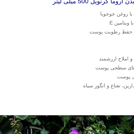
رنویل 500 میلی لیتر
ا روغن جوجوبا
 ویتامین E
ه حفظ رطوبت پوست
و املاح ارزشمند
 های سطحی پوست
وی پوست
ارین، نعناع و انگور سیاه