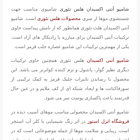
شامپو آنتی اکسیدان هلس تئوری
شامپوی مناسب جهت
شستشوی موها از سری
محصولات هلس تئوری
است. شامپو
آنتی اکسیدان هلث تئوری همانطور که از نامش پیداست حاوی
ترکیبات آنتی اکسیدان برای مبارزه با رادیکال های آزاد است.
یکی از مهمترین ترکیبات این شامپو عصاره جلب قرمز است.
شامپو آنتی اکسیدان
هلس تئوری همچنین حاوی ترکیبات
دیگری نظیر گوار، پانتنول و نرم کننده کواترنر می باشد. این
محصول با رساندن تاثیرات جلبک قرمز به کمک ترکیبی از
سورفاکتانت ها و ایجاد شبکه ای از کف ملایم و در عین حال
قدرتمند باعث پاکسازی پوست سر می شود.
شامپو آنتی اکسیدان محصولی مناسب موهای آسیب دیده در
فروشگاه انزل استور
در اثر رنگ شیمیایی یا کلر آب استخر
است. زیبایی و سلامت موها از جمله موضوعاتی است که در
اعتماد به نفس و ارتباطات اجتماعی افراد تاثیر مثبت دارد.