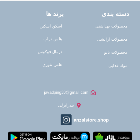
دسته بندی
برند ها
محصولات بهداشتی
اسکن اسکین
هلس دراپ
محصولات آرایشی
درمال فوکوس
محصولات نانو
هلس تئوری
مواد غذایی
javadping33@gmail.com
بندرانزلی
anzalstore.shop