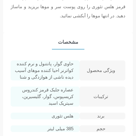
قرمز هلس تئوری را روی پوست سر و موها بریزید و ماساژ
دهید. در انتها موها را آبکشی نمائید.
مشخصات
حاوی گوار، پانتنول و نرم کننده
ویژگی محصول
کواترنر احیا کننده موهای آسیب
دیده ناشی از هوازدگی و شنا
عصاره جلبک قرمز کندروس
ترکیبات
کریسپوس، گوار، گلیسیرین،
سیتریک اسید
برند
هلس تئوری
حجم
385 میلی لیتر