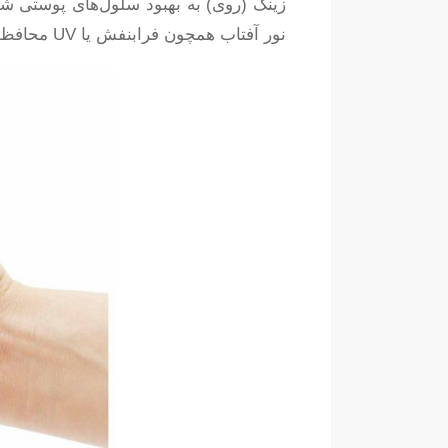
زینک (روی) به بهبود سلول‌های پوستی شم
نور آفتاب همچون فرابنفش یا UV محافظت به عمل آورد. لازم به ذکر است که زینک همچنین دارای خاصیت آنتی اکسیدانی است.