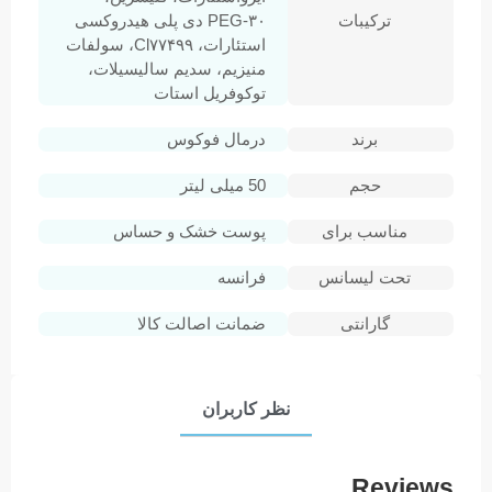
ترکیبات
PEG-۳۰ دی پلی هیدروکسی
استئارات، Cl۷۷۴۹۹، سولفات
منیزیم، سدیم سالیسیلات،
توکوفریل استات
برند
درمال فوکوس
حجم
50 میلی لیتر
مناسب برای
پوست خشک و حساس
تحت لیسانس
فرانسه
گارانتی
ضمانت اصالت کالا
نظر کاربران
Reviews