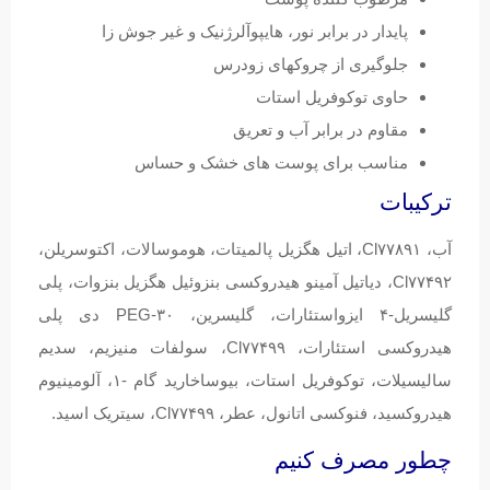
پایدار در برابر نور، هایپوآلرژنیک و غیر جوش زا
جلوگیری از چروکهای زودرس
حاوی توکوفریل استات
مقاوم در برابر آب و تعریق
مناسب برای پوست های خشک و حساس
ترکیبات
آب، Cl۷۷۸۹۱، اتیل هگزیل پالمیتات، هوموسالات، اکتوسریلن،
Cl۷۷۴۹۲، دیاتیل آمینو هیدروکسی بنزوئیل هگزیل بنزوات، پلی
گلیسریل-۴ ایزواستئارات، گلیسرین، PEG-۳۰ دی پلی
هیدروکسی استئارات، Cl۷۷۴۹۹، سولفات منیزیم، سدیم
سالیسیلات، توکوفریل استات، بیوساخارید گام -۱، آلومینیوم
هیدروکسید، فنوکسی اتانول، عطر، Cl۷۷۴۹۹، سیتریک اسید.
چطور مصرف کنیم