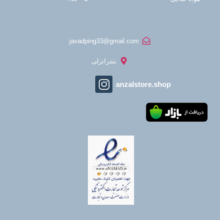
javadping33@gmail.com
بندرانزلی
anzalstore.shop