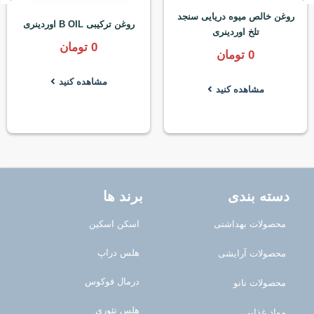
روغن خالص میوه دریایی سنجد
روغن ترکیبی B OIL اوردینری
تلخ اوردینری
0
تومان
0
تومان
مشاهده کنید
مشاهده کنید
دسته بندی
برند ها
محصولات بهداشتی
اسکن اسکین
هلس دراپ
محصولات آرایشی
درمال فوکوس
محصولات نانو
هلس تئوری
مواد غذایی